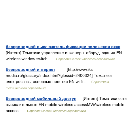
беспроводной выключатель фиксации положения окна
—
[Интент] Тематики управление инженерн. оборуд. здания EN
wireless window switch …
Справочник технического переводчика
беспроводной интернет
— — [http://www.iks
media.ru/glossary/index.html?glossid=2400324] Тематики
электросвязь, основные понятия EN wi fi …
Справочник
технического переводчика
беспроводной мобильный доступ
— [Интент] Тематики сети
вычислительные EN mobile wireless accessMWAwireless mobile
access …
Справочник технического переводчика